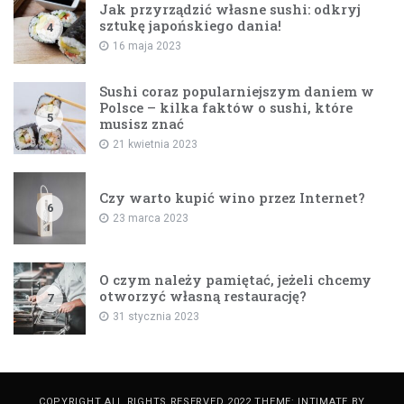
Jak przyrządzić własne sushi: odkryj
sztukę japońskiego dania!
4
16 maja 2023
Sushi coraz popularniejszym daniem w
Polsce – kilka faktów o sushi, które
5
musisz znać
21 kwietnia 2023
Czy warto kupić wino przez Internet?
6
23 marca 2023
O czym należy pamiętać, jeżeli chcemy
otworzyć własną restaurację?
7
31 stycznia 2023
COPYRIGHT ALL RIGHTS RESERVED 2022 THEME: INTIMATE BY