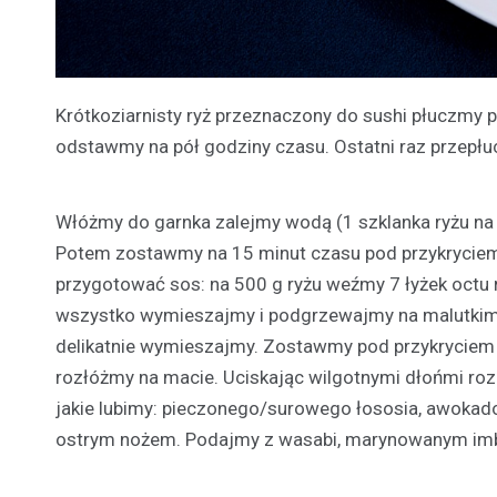
Krótkoziarnisty ryż przeznaczony do sushi płuczmy p
odstawmy na pół godziny czasu. Ostatni raz przepł
Włóżmy do garnka zalejmy wodą (1 szklanka ryżu na 
Potem zostawmy na 15 minut czasu pod przykryciem.
przygotować sos: na 500 g ryżu weźmy 7 łyżek octu ryż
wszystko wymieszajmy i podgrzewajmy na malutkim o
delikatnie wymieszajmy. Zostawmy pod przykryciem do 
rozłóżmy na macie. Uciskając wilgotnymi dłońmi roz
jakie lubimy: pieczonego/surowego łososia, awokado
ostrym nożem. Podajmy z wasabi, marynowanym im