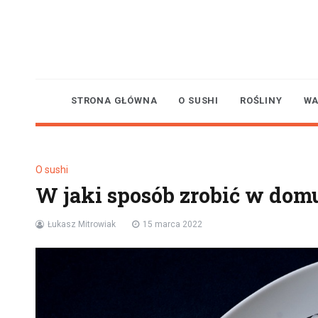
Skip
to
content
STRONA GŁÓWNA
O SUSHI
ROŚLINY
WA
O sushi
W jaki sposób zrobić w dom
Łukasz Mitrowiak
15 marca 2022