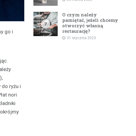
O czym należy
pamiętać, jeżeli chcemy
7
otworzyć własną
restaurację?
y go i
31 stycznia 2023
jąc.
ależy
),
do ryżu i
łat nori
ładniki
Pokrójmy