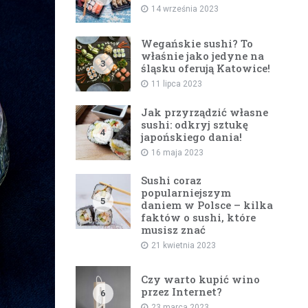
14 września 2023
Wegańskie sushi? To
właśnie jako jedyne na
3
śląsku oferują Katowice!
11 lipca 2023
Jak przyrządzić własne
sushi: odkryj sztukę
4
japońskiego dania!
16 maja 2023
Sushi coraz
popularniejszym
5
daniem w Polsce – kilka
faktów o sushi, które
musisz znać
21 kwietnia 2023
Czy warto kupić wino
przez Internet?
6
23 marca 2023