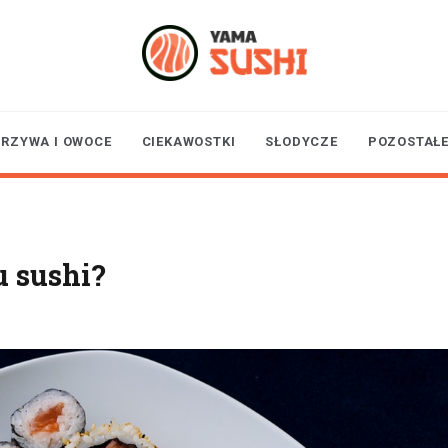
yamasushi.p
RZYWA I OWOCE
CIEKAWOSTKI
SŁODYCZE
POZOSTAŁ
u sushi?