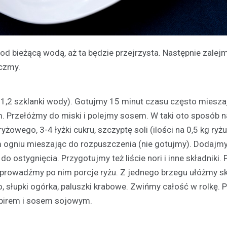
od bieżącą wodą, aż ta będzie przejrzysta. Następnie zalejm
uczmy.
1,2 szklanki wody). Gotujmy 15 minut czasu często miesza
 Przełóżmy do miski i polejmy sosem. W taki oto sposób n
owego, 3-4 łyżki cukru, szczyptę soli (ilości na 0,5 kg ryżu
gniu mieszając do rozpuszczenia (nie gotujmy). Dodajmy 
ostygnięcia. Przygotujmy też liście nori i inne składniki. P
prowadźmy po nim porcje ryżu. Z jednego brzegu ułóżmy sk
, słupki ogórka, paluszki krabowe. Zwińmy całość w rolkę. 
birem i sosem sojowym.