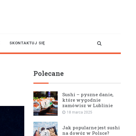
l
E
SKONTAKTUJ SIĘ
Polecane
Sushi – pyszne danie,
które wygodnie
1
zamówisz w Lublinie
18 marca 2025
Jak popularne jest sushi
na dowóz w Polsce?
2