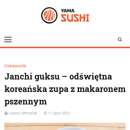
Skip
to
content
yamasushi.p
Ciekawostki
Janchi guksu – odświętna
koreańska zupa z makaronem
pszennym
Łukasz Mitrowiak
11 lipca 2022