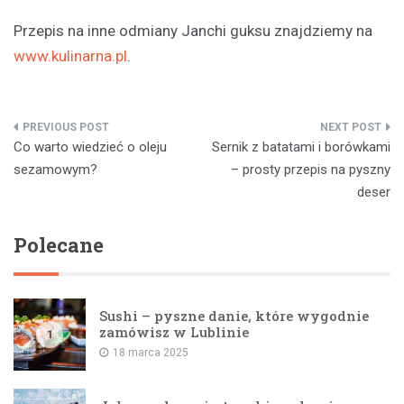
Przepis na inne odmiany Janchi guksu znajdziemy na
www.kulinarna.pl
.
Nawigacja
Co warto wiedzieć o oleju
Sernik z batatami i borówkami
wpisu
sezamowym?
– prosty przepis na pyszny
deser
Polecane
Sushi – pyszne danie, które wygodnie
zamówisz w Lublinie
1
18 marca 2025