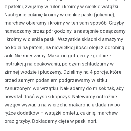
z patelni, zwijamy w rulon i kroimy w cienkie wstążki.
Następnie cukinię kroimy w cienkie paski (julienne),
marchew obieramy i kroimy w ten sam sposób. Grzyby
namaczamy przez pół godziny, a następnie odsączamy
i kroimy w cienkie paski. Wszystkie składniki smażymy
po kolei na patelni, na niewielkiej ilości oleju z odrobiną
soli. Nie mieszamy. Makaron gotujemy zgodnie z
instrukcją na opakowaniu, po czym schładzamy w
zimnej wodzie i płuczemy. Dzielimy na 4 porcje, które
przed samym podaniem podgrzewamy w sitku
zanurzonym we wrzątku. Nakładamy do misek tak, aby
powstał dość wysoki kopczyk. Nalewamy ostrożnie
wrzący wywar, a na wierzchu makaronu układamy po
łyżce dodatków – wstążki omletu, cukinię, marchew
oraz grzyby. Dokładamy cięte w paski nori.