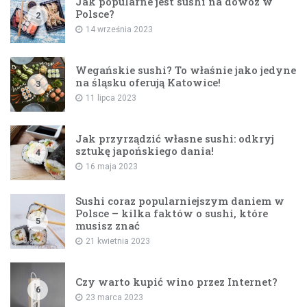
Jak popularne jest sushi na dowóz w
Polsce?
2
14 września 2023
Wegańskie sushi? To właśnie jako jedyne
na śląsku oferują Katowice!
3
11 lipca 2023
Jak przyrządzić własne sushi: odkryj
sztukę japońskiego dania!
4
16 maja 2023
Sushi coraz popularniejszym daniem w
Polsce – kilka faktów o sushi, które
5
musisz znać
21 kwietnia 2023
Czy warto kupić wino przez Internet?
6
23 marca 2023