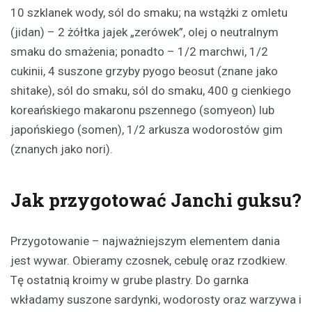
10 szklanek wody, sól do smaku; na wstążki z omletu
(jidan) – 2 żółtka jajek „zerówek”, olej o neutralnym
smaku do smażenia; ponadto – 1/2 marchwi, 1/2
cukinii, 4 suszone grzyby pyogo beosut (znane jako
shitake), sól do smaku, sól do smaku, 400 g cienkiego
koreańskiego makaronu pszennego (somyeon) lub
japońskiego (somen), 1/2 arkusza wodorostów gim
(znanych jako nori).
Jak przygotować Janchi guksu?
Przygotowanie – najważniejszym elementem dania
jest wywar. Obieramy czosnek, cebulę oraz rzodkiew.
Tę ostatnią kroimy w grube plastry. Do garnka
wkładamy suszone sardynki, wodorosty oraz warzywa i